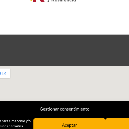
Gestionar consentimiento
s para almacenar y/o
Aceptar
as nos permitirá