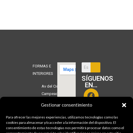
FORMAS E
INTERIORES
SÍGUENOS
EN...
Av del Cid
Campeador,
3
Gestionar consentimiento
09003
Burgos
Para ofrecer las mejores experiencias, utilizamos tecnologías como las
cookies para almacenar y/o acceder a la información del dispositivo. El
consentimiento de estas tecnologías nos permitirá procesar datos como el
Tlf.