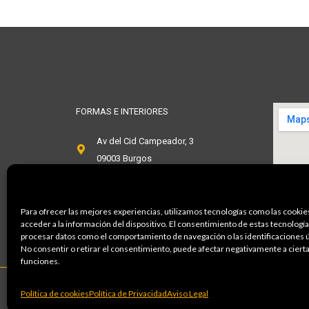
FORMAS E INTERIORES
Av del Cid Campeador, 3
09003 Burgos
Tlf. 947276015
Para ofrecer las mejores experiencias, utilizamos tecnologías como las cookie
info@formaseinteriores.com
acceder a la información del dispositivo. El consentimiento de estas tecnologí
procesar datos como el comportamiento de navegación o las identificaciones ún
No consentir o retirar el consentimiento, puede afectar negativamente a cierta
funciones.
© Copyright 2023, Formas e Interiores S.L. | By
SANcotec
.
Política de cookies
Política de Privacidad
Aviso Legal