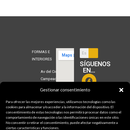
FORMAS E
INTERIORES
SÍGUENOS
EN...
Av del Cid
Campeador,
3
Gestionar consentimiento
09003
Burgos
Para ofrecer las mejores experiencias, utilizamos tecnologías como las
cookies para almacenar y/o acceder a la información del dispositivo. El
consentimiento de estas tecnologías nos permitirá procesar datos como el
Tlf.
comportamiento de navegación o las identificaciones únicas en este sitio.
947276015
No consentir o retirar el consentimiento, puede afectar negativamente a
ciertas características y funciones.